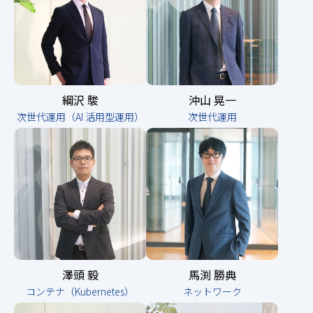
綱沢 駿
沖山 晃一
次世代運用（AI 活用型運用）
次世代運用
澤頭 毅
馬渕 勝典
コンテナ（Kubernetes）
ネットワーク