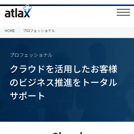
T
o
g
g
l
HOME
プロフェッショナル
e
N
a
v
i
プロフェッショナル
g
a
クラウドを活用したお客様
t
i
o
のビジネス推進をトータル
n
サポート