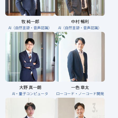
牧 純一郎
中村 暢利
AI（自然言語・音声認識）
AI（自然言語・音声認識）
大野 真一朗
一色 章太
AI・量子コンピュータ
ローコード・ノーコード開発