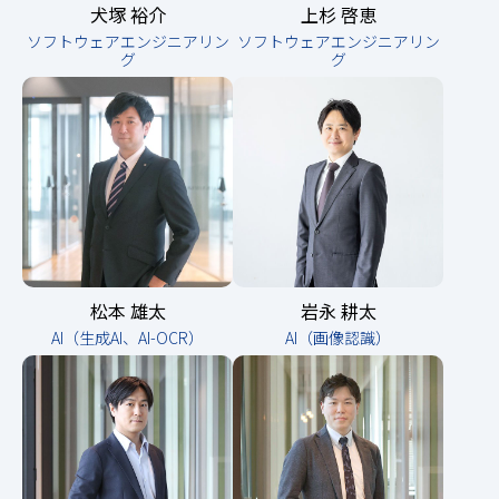
犬塚 裕介
上杉 啓恵
ソフトウェアエンジニアリン
ソフトウェアエンジニアリン
グ
グ
松本 雄太
岩永 耕太
AI（生成AI、AI-OCR）
AI（画像認識）