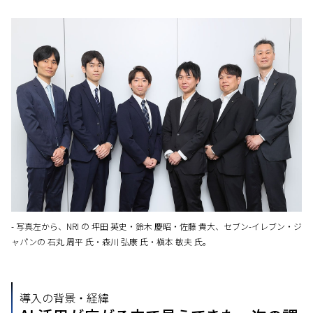
- 写真左から、NRI の 坪田 英史・鈴木 慶昭・佐藤 貴大、セブン-イレブン・ジ
ャパンの 石丸 周平 氏・森川 弘康 氏・槇本 敏夫 氏。
導入の背景・経緯