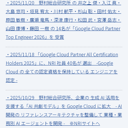
・2025/11/20 野村総合研究所 の 井之上 傑・入江 眞・
大島 悠司・垣見 宥太・川村 航平・杉山 聡・田村 佑太・
原田 敏樹・廣瀬 竜馬・深津 康行・松田 武・宮澤 岳志・
山田 康博・藤田 一樹 の 14名が「Google Cloud Partner
Top Engineer 2026」を 受賞
・2025/11/18 「Google Cloud Partner All Certification
Holders 2025」に、NRI 社員 40名が 選出 -Google
Cloud の 全ての認定資格を保持している エンジニアを
認定 -
・2025/10/29 野村総合研究所、企業の 生成 AI 活用を
支援する「AI 共創モデル」を Google Cloud に拡大 - AI
開発の リファレンスアーキテクチャを整備して 業種・業
務別 AI エージェントを開発 - ※NRIサイトへ