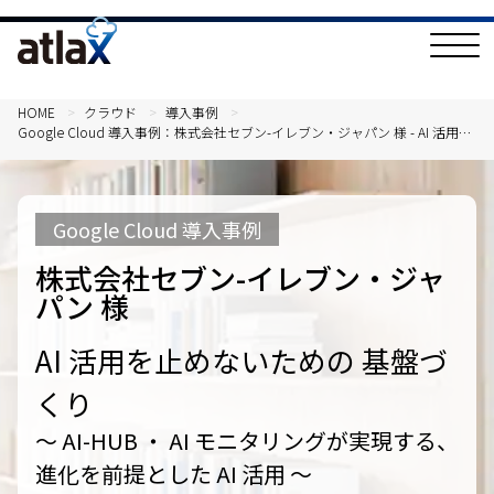
T
o
g
g
l
HOME
クラウド
導入事例
e
Google Cloud 導入事例：株式会社セブン-イレブン・ジャパン 様 - AI 活用を
N
止めないための 基盤づくり
a
v
i
g
Google Cloud 導入事例
a
t
i
株式会社セブン-イレブン・ジャ
o
n
パン 様
AI 活用を止めないための 基盤づ
くり
～ AI-HUB ・ AI モニタリングが実現する、
進化を前提とした AI 活用 ～