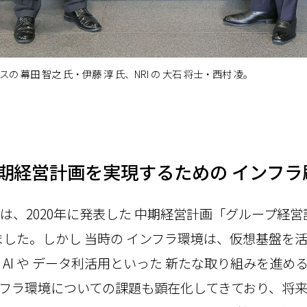
 幕田 智之 氏・伊藤 淳 氏、NRI の 大石 将士・西村 凌。
 中期経営計画を実現するための インフラ
、2020年に発表した 中期経営計画「グループ経営計画
ました。しかし 当時の インフラ環境は、仮想基盤を
AI や データ利活用といった 新たな取り組みを進め
フラ環境についての課題も顕在化してきており、将来