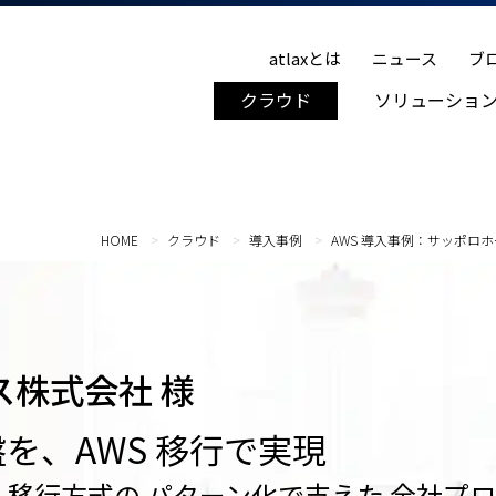
atlaxとは
ニュース
ブ
クラウド
ソリューショ
HOME
クラウド
導入事例
AWS 導入事例：サッポロホ
株式会社 様
盤を、AWS 移行で実現
と 移行方式の パターン化で支えた 全社プロ