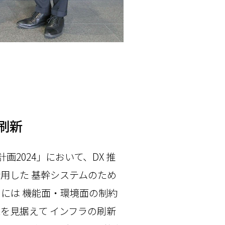
刷新
2024」において、DX 推
活用した 基幹システムのため
るには 機能面・環境面の制約
を見据えて インフラの刷新