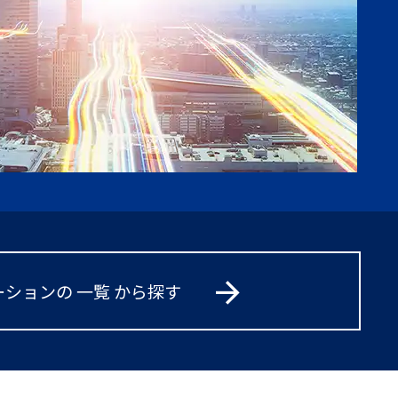
arrow_forward
ションの 一覧 から探す