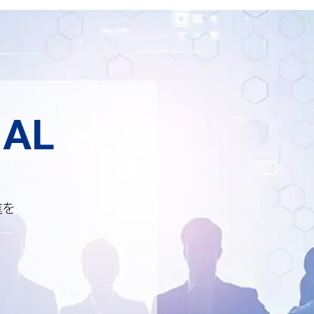
NAL
進を