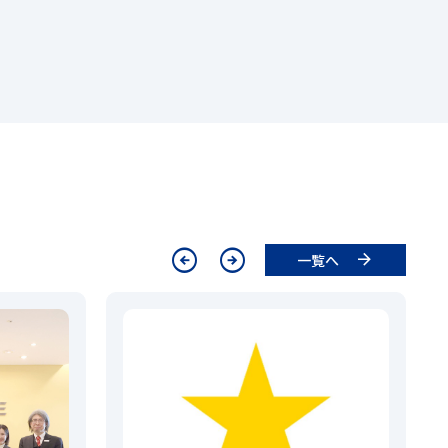
arrow_circle_left
arrow_circle_right
一覧へ