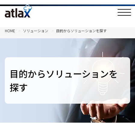
T
o
g
g
l
HOME
ソリューション
目的からソリューションを探す
e
N
a
v
i
g
a
t
目的からソリューションを
i
o
n
探す