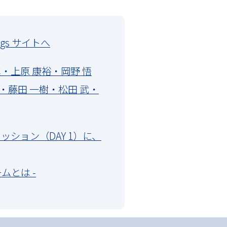
blogs サイトへ
の 入江 眞・上原 康裕・岡野 悟
・藤田 一樹・松田 武・
トナー セッション（DAY 1）に、
ムとは -