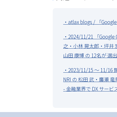
・atlax blogs / 「Goo
・2024/11/21 「Googl
之・小林 晃太郎・坪井 
山田 康博 の 12名が 選
・2023/11/15 ～ 11/
NRI の 松田 武・廣瀬
- 金融業界で DX サ