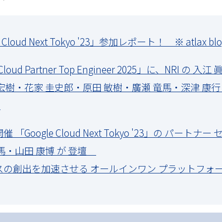
gle Cloud Next Tokyo '23」参加レポート！ ※ atlax 
e Cloud Partner Top Engineer 2025」に、NRI 
宏樹・花家 圭史郎・原田 敏樹・廣瀬 竜馬・深津 康行
出
16 開催 「Google Cloud Next Tokyo '23」の パー
 竜馬・山田 康博 が 登壇
ービスの創出を加速させる オールインワン プラットフォー