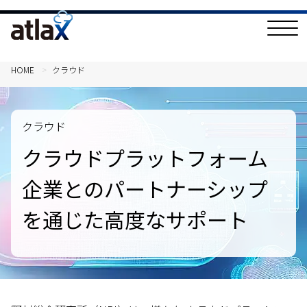
T
o
g
g
l
HOME
クラウド
e
N
a
v
i
クラウド
g
a
クラウドプラットフォーム
t
i
o
企業との
パートナーシップ
n
を通じた高度なサポート