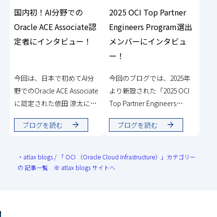
国内初！AI分野での
2025 OCI Top Partner
Oracle ACE Associate認
Engineers Program選出
定者にインタビュー！
メンバーにインタビュ
ー！
今回は、日本で初めてAI分
今回のブログでは、2025年
野でのOracle ACE Associate
より新設された「2025 OCI
に認定された依田 涼太にイ
Top Partner Engineers
ンタビューを実施しまし
Program」に選出されたNRI
ブログを読む
ブログを読む
た。認定に至った活動や、
の朝日 英彦・越川 麻里衣・
今後の展望について伺いま
山下 泰弘へのインタビュー
した！
の様子をお届けします。
・atlax blogs / 「 OCI （Oracle Cloud Infrastructure）」カテゴリー
の 記事一覧 ※ atlax blogs サイトへ