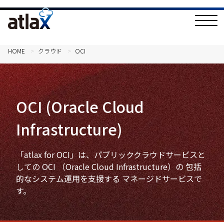
T
o
g
g
l
HOME
クラウド
OCI
e
N
a
v
i
g
OCI (Oracle Cloud
a
t
i
Infrastructure)
o
n
「atlax for OCI」は、パブリッククラウドサービスと
しての OCI （Oracle Cloud Infrastructure）の 包括
的なシステム運用を支援する マネージドサービスで
す。