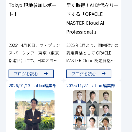
Tokyo 現地参加レポー
早く取得！AI 時代をリー
ト！
ドする「ORACLE
MASTER Cloud AI
Professional 」
2026年4月16日、ザ・プリン
2026 年1月より、国内限定の
ス パークタワー東京（東京
認定資格として ORACLE
都港区）にて、日本オラク
MASTER Cloud 認定資格が
ル主催「Oracle AI World
開始されました。AI 活用を
ブログを読む
ブログを読む
Tour Tokyo」が開催されま
前提としたデータ管理スキ
した。 NRIはDiamondスポ
ルを認定するための資格体
2026/01/13 atlax編集部
2025/11/27 atlax 編集部
ンサーとして協賛し、ブー
系であり、この資格をいち
ス出展およびセッションへ
早く取得したNRI大塚 紳一郎
の登壇を…
にインタビューを実施しま
した。