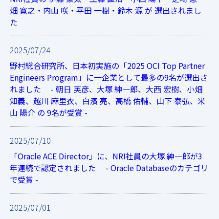
畑 寛之・内山 咲・平田 一樹・鈴木 源 が 選出されまし
た
2025/07/24
野村総合研究所、日本初実施の「2025 OCI Top Partner
Engineers Program」に一企業として最多の9名が選出さ
れました - 朝日 英彦、大塚 紳一郎、大西 宏樹、小畑
知義、越川 麻里衣、白濱 亮、高橋 佑輔、山下 泰弘、米
山 陽介 の 9名が受賞 -
2025/07/10
「Oracle ACE Director」に、NRI社員の大塚 紳一郎が3
年連続で認定されました - Oracle Databaseのカテゴリ
で受賞 -
2025/07/01