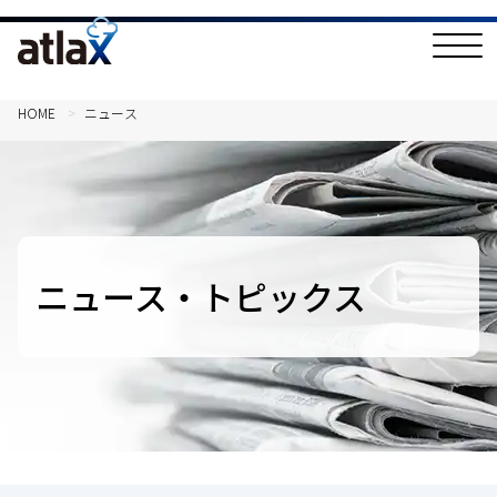
T
o
g
g
l
HOME
ニュース
e
N
a
v
i
g
a
t
i
o
ニュース・トピックス
n