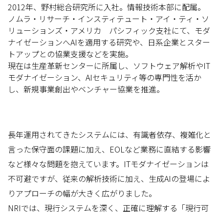
2012年、野村総合研究所に入社。情報技術本部に配属。
ノムラ・リサーチ・インスティテュート・アイ・ティ・ソ
リューションズ・アメリカ パシフィック支社にて、モダ
ナイゼーションへAIを適用する研究や、日系企業とスター
トアップとの協業支援などを実施。
現在は生産革新センターに所属し、ソフトウェア解析やIT
モダナイゼーション、AIセキュリティ等の専門性を活か
し、新規事業創出やベンチャー協業を推進。
長年運用されてきたシステムには、有識者依存、複雑化と
言った保守面の課題に加え、EOLなど業務に直結する影響
など様々な問題を抱えています。ITモダナイゼーションは
不可避ですが、従来の解析技術に加え、生成AIの登場によ
りアプローチの幅が大きく広がりました。
NRIでは、現行システムを深く、正確に理解する「現行可