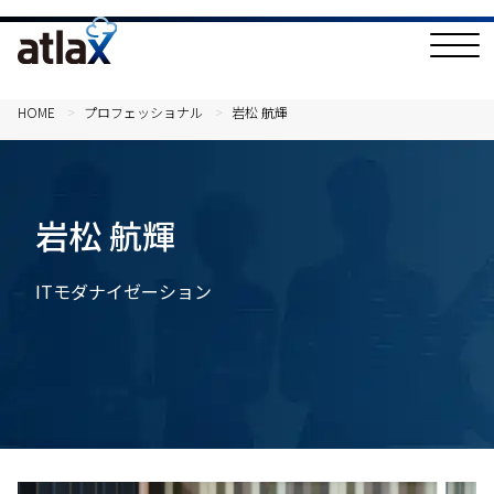
T
o
g
g
l
HOME
プロフェッショナル
岩松 航輝
e
N
a
v
i
g
岩松 航輝
a
t
i
o
ITモダナイゼーション
n