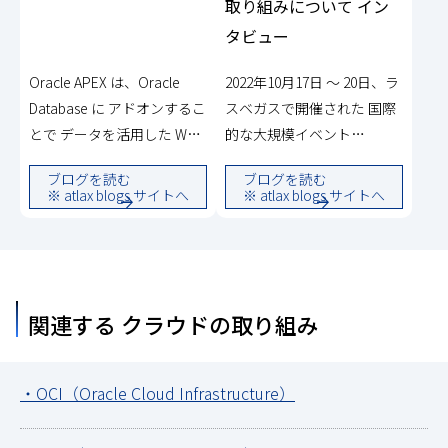
取り組みについて イン
タビュー
Oracle APEX は、Oracle
2022年10月17日 ～ 20日、ラ
Database に アドオンするこ
スベガスで開催された 国際
とで データを活用した Web
的な大規模イベント
アプリケーションを開発で
「Oracle CloudWorld 2022」
ブログを読む
ブログを読む
きる ローコードプラットフ
にて、ローコード開発プラ
※ atlax blogs サイトへ
※ atlax blogs サイトへ
ォームです。今回のブログ
ットフォーム Oracle APEX
では、この ローコードプラ
に関する NRIにおける取り組
ットフォーム Oracle APEX
みと、証券ソリューション
に 新たに追加された「ワー
事業本部 経営ダッシュボー
クフロー機能」を使って 業
ド プロジェクトでの活用事
関連する クラウドの取り組み
務プロセス管理アプリケー
例を紹介しました ...
ションを 実装する方法につ
・OCI（Oracle Cloud Infrastructure）
いて、簡単に ご紹介します
...