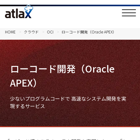
T
o
g
g
l
HOME
クラウド
OCI
ローコード開発（Oracle APEX）
e
N
a
v
i
g
a
ローコード開発（Oracle
t
i
o
APEX）
n
少ないプログラムコードで 高速なシステム開発を実
現するサービス