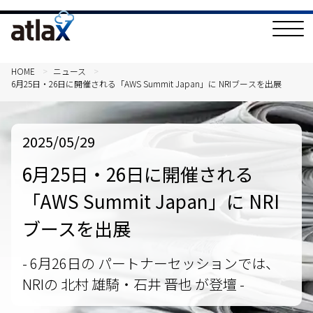
T
o
g
g
l
HOME
ニュース
e
6月25日・26日に開催される「AWS Summit Japan」に NRIブースを出展
N
a
v
i
g
2025/05/29
a
t
i
6月25日・26日に開催される
o
n
「AWS Summit Japan」に NRI
ブースを出展
- 6月26日の パートナーセッションでは、
NRIの 北村 雄騎・石井 晋也 が登壇 -