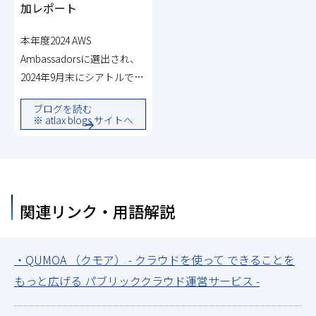
加レポート
本年度2024 AWS
Ambassadorsに選出され、
2024年9月末にシアトルで開
催されたAWS Ambassador
ブログを読む
Global Summit 2024に参加
※ atlax blogs サイトへ
してきました。今回のブロ
グでは、このイベントにつ
いて紹介します。 なお、セ
ッションの内容は
NDA（秘…
関連リンク・用語解説
・QUMOA （クモア） - クラウドを使って できることを
もっと広げる パブリッククラウド運営サービス -