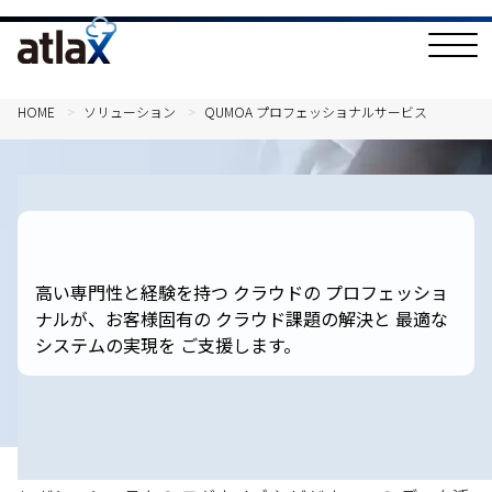
T
o
g
g
l
HOME
ソリューション
QUMOA プロフェッショナルサービス
e
N
a
v
i
g
a
t
i
o
高い専門性と経験を持つ クラウドの プロフェッショ
n
ナルが、お客様固有の クラウド課題の解決と 最適な
システムの実現を ご支援します。