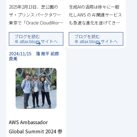
2025年2月13日、芝公園の
生成AIの活用は徐々に一般
ザ・プリンス パークタワー
化しAWS の AI 関連サービス
東京で「Oracle CloudWorld
も急速な進化を遂げてきま
Tour Tokyo」が開催されま
した。その一つに、AIで考
ブログを読む
ブログを読む
した。NRIはDiamondスポン
えたことをタスクとして実
※ atlax blogs サイトへ
※ atlax blogs サイトへ
サーとして協賛し、「NRIデ
際に実行する「エージェン
2024/11/15 蒲 晃平 前原
ジタルトラスト(仮称)」と
ト」があります。本記事で
良美
「NRI金融AIプラットフォー
は、エージェント構築の経
ム(仮称)」の…
験とその過程で得…
AWS Ambassador
Global Summit 2024 参