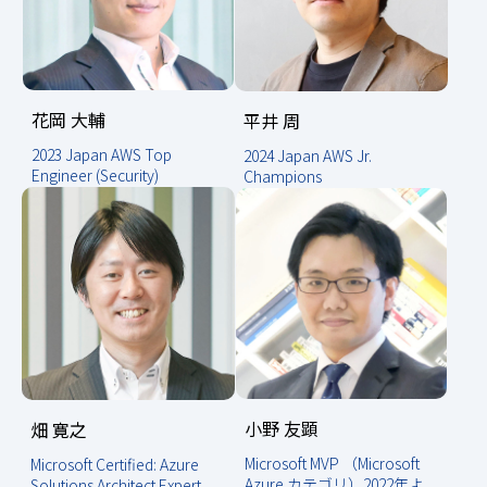
花岡 大輔
平井 周
2023 Japan AWS Top
2024 Japan AWS Jr.
Engineer (Security)
Champions
小野 友顕
畑 寛之
Microsoft MVP （Microsoft
Microsoft Certified: Azure
Azure カテゴリ）2022年よ
Solutions Architect Expert