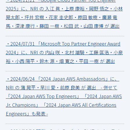
2025」に、NRI の 入江 眞・上原 康裕・岡野 悟之・小林
晃太郎・坪井 宏樹・花家 圭史郎・原田 敏樹・廣瀬 竜
馬・深津 康行・藤田 一樹・松田 武・山田 康博 が 選出
・2024/07/31 「Microsoft Top Partner Engineer Award
2024」に、NRI の 内山 咲・北村 雄騎・工藤 匡浩・小泉
裕・小西 陽平・鈴木 源・畑 寛之・平田 一樹 が 選出
・2024/06/24 「2024 Japan AWS Ambassadors」に、
NRI の 蒲 晃平・早川 愛・前原 良美 が 選出
- 併せて
「2024 Japan AWS Top Engineers」 「2024 Japan AWS
Jr. Champions」 「2024 Japan AWS All Certifications
Engineers」も発表 -