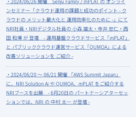
・2024/06/26 開催 Senju Family / mPLAT の オンライ
ンセミナー「クラウド運用の課題と成功のポイント - ク
ラウドの メリット最大化と 運用効率化のために -」にて
NRI社員・NRIデジタル社員の 小森 雄太・寺井 忠仁・西
田 和博 が 登壇 - 運用基盤クラウドサービス「mPLAT」
と パブリッククラウド運営サービス「QUMOA」による
改善ソリューションを ご紹介 -
・2024/06/20 ～ 06/21 開催 「AWS Summit Japan」
に、NRI Solution Ai や QUMOA、mPLAT をご紹介する
NRIブースを出展 - 6月20日の パートナーシアターセッ
ションでは、NRI の 中村 太一 が登壇 -