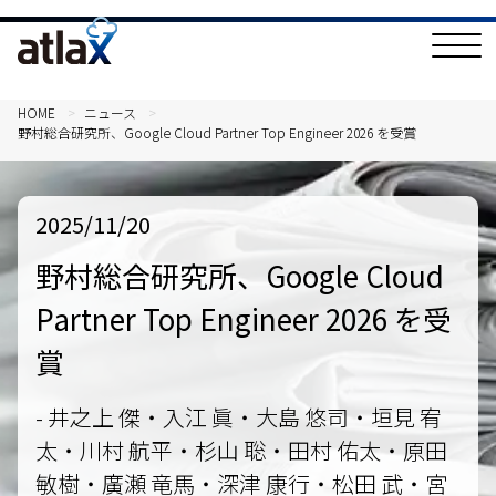
T
o
g
g
l
HOME
ニュース
e
野村総合研究所、Google Cloud Partner Top Engineer 2026 を受賞
N
a
v
i
g
2025/11/20
a
t
i
野村総合研究所、Google Cloud
o
n
Partner Top Engineer 2026 を受
賞
- 井之上 傑・入江 眞・大島 悠司・垣見 宥
太・川村 航平・杉山 聡・田村 佑太・原田
敏樹・廣瀬 竜馬・深津 康行・松田 武・宮