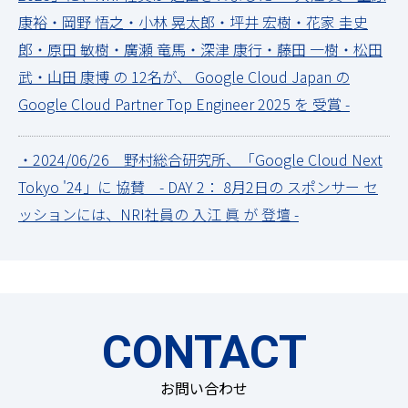
康裕・岡野 悟之・小林 晃太郎・坪井 宏樹・花家 圭史
郎・原田 敏樹・廣瀬 竜馬・深津 康行・藤田 一樹・松田
武・山田 康博 の 12名が、 Google Cloud Japan の
Google Cloud Partner Top Engineer 2025 を 受賞 -
・2024/06/26 野村総合研究所、「Google Cloud Next
Tokyo '24」に 協賛 - DAY 2： 8月2日の スポンサー セ
ッションには、NRI社員の 入江 眞 が 登壇 -
CONTACT
お問い合わせ