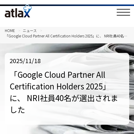
T
o
g
g
l
HOME
ニュース
e
「Google Cloud Partner All Certification Holders 2025」に、 NRI社員40名が
N
選出されました
a
v
i
g
2025/11/18
a
t
i
「Google Cloud Partner All
o
n
Certification Holders 2025」
に、 NRI社員40名が選出されま
した