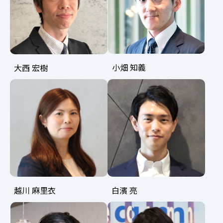
小畑 知義
大西 宏樹
越川 麻里衣
白濱 亮