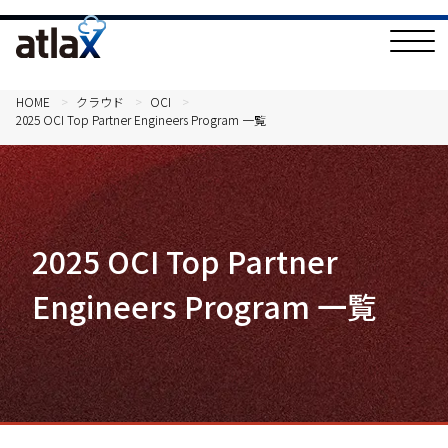
T
o
g
g
l
HOME
クラウド
OCI
e
2025 OCI Top Partner Engineers Program 一覧
N
a
v
i
g
a
t
i
2025 OCI Top Partner
o
n
Engineers Program 一覧