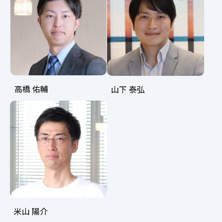
高橋 佑輔
山下 泰弘
米山 陽介