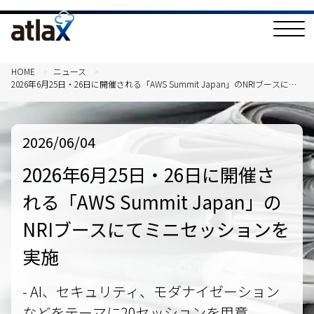
T
o
g
g
l
HOME
ニュース
e
2026年6月25日・26日に開催される「AWS Summit Japan」のNRIブースにて
N
ミニセッションを実施
a
v
i
g
2026/06/04
a
t
i
2026年6月25日・26日に開催さ
o
n
れる「AWS Summit Japan」の
NRIブースにてミニセッションを
実施
- AI、セキュリティ、モダナイゼーション
などをテーマに20セッションを用意 -