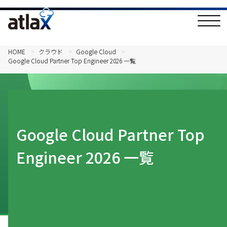
T
o
g
g
l
HOME
クラウド
Google Cloud
e
Google Cloud Partner Top Engineer 2026 一覧
N
a
v
i
g
a
t
i
o
Google Cloud Partner Top
n
Engineer 2026 一覧