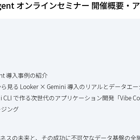
 AI Agent オンラインセミナー 開催概要
I Agent 導入事例の紹介
 … 事例から見る Looker × Gemini 導入のリアルとデ
 Gemini CLI で作る次世代のアプリケーション開発「Vibe Co
クロージング
くビジネスの未来と、その成功に不可欠なデータ基盤の全貌を、G