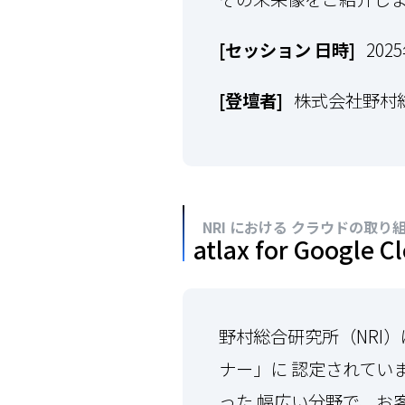
[セッション 日時]
2025
[登壇者]
株式会社野村総
NRI における クラウドの取り
atlax for Google C
野村総合研究所（NRI）は、G
ナー」に 認定されてい
った 幅広い分野で、お客様