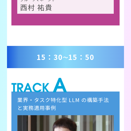
西村 祐貴
15：30
15：50
～
業界・タスク特化型 LLM の構築手法
と実務適用事例