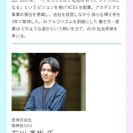
出。2017年、「アルゴリズムで 社会は もっと シンプルに
なる」という ビジョンを掲げ ACES を創業。アカデミアと
事業の接合を意識し、会社を経営しながら 自らも博士号を
3年で取得した。AI アルゴリズムを前提にした 働き方・産
業は どのような姿かという問いを立て、AI の 社会実装を
率いる。
燈株式会社
取締役COO