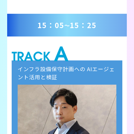
15：05
15：25
～
インフラ設備保守計画への AIエージェ
ント活用と検証