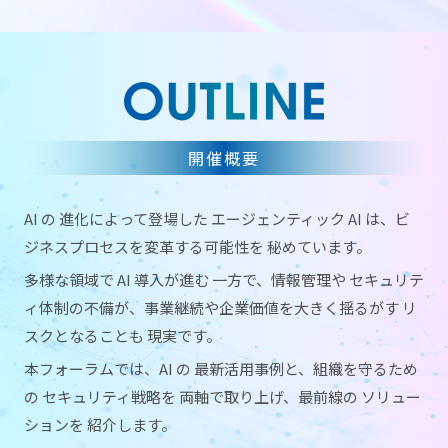
本セミナーは、登録を締め切らせていただきました。
多数のお申し込みを ありがとうございました。
開催概要
AI の 進化によって登場した エージェンティック AI は、
ビ
ジネスプロセスを変革する可能性を 秘めています。
多様な領域で AI 導入が進む 一方で、
情報管理や セキュリテ
ィ体制の不備が、
事業継続や企業価値を大きく揺るがす リ
スクとなることも 現実です。
本フォーラムでは、AI の 最新活用事例と、
組織を守るため
の セキュリティ戦略を 両軸で取り上げ、
最前線の ソリュー
ションを 紹介します。