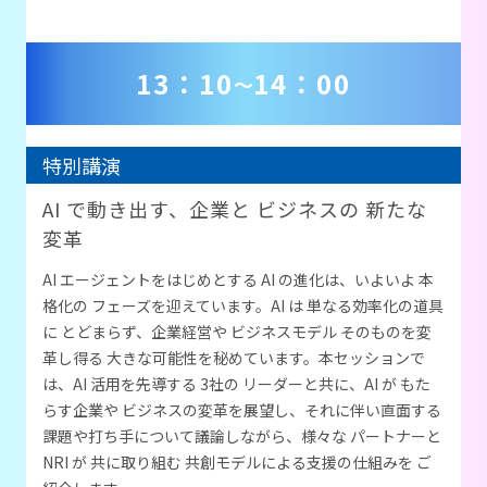
13：10
14：00
～
特別講演
AI で動き出す、企業と ビジネスの 新たな
変革
AI エージェントをはじめとする AI の進化は、いよいよ 本
格化の フェーズを迎えています。AI は 単なる効率化の道具
に とどまらず、企業経営や ビジネスモデル そのものを変
革し得る 大きな可能性を秘めています。
本セッションで
は、AI 活用を先導する 3社の リーダーと共に、AI が もた
らす企業や ビジネスの変革を展望し、それに伴い直面する
課題や打ち手について議論しながら、様々な パートナーと
NRI が 共に取り組む
共創モデルによる支援の仕組みを ご